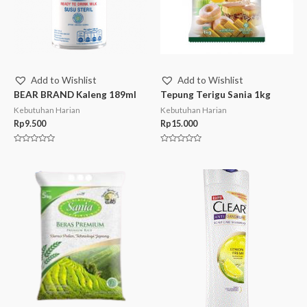
Add to Wishlist
Add to Wishlist
BEAR BRAND Kaleng 189ml
Tepung Terigu Sania 1kg
Kebutuhan Harian
Kebutuhan Harian
Rp
9.500
Rp
15.000
Rated
Rated
0
0
out
out
of
of
5
5