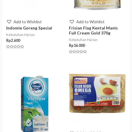
Add to Wishlist
Add to Wishlist
Indomie Goreng Special
Frisian Flag Kental Manis
Full Cream Gold 370g
Kebutuhan Harian
Kebutuhan Harian
Rp
2.600
Rp
16.000
Rated
0
Rated
out
0
of
out
5
of
5