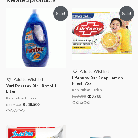
Sale!
Sale!
Add to Wishlist
Lifebuoy Bar Soap Lemon
Add to Wishlist
Fresh 75g
Yuri Porstex Biru Botol 1
Kebutuhan Harian
Liter
Rp
3.800
Rp
3.700
Kebutuhan Harian
Rp
19.000
Rp
18.500
Rated
0
out
Rated
of
0
5
out
of
5