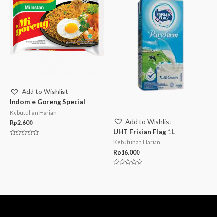
Add to Wishlist
Indomie Goreng Special
Kebutuhan Harian
Add to Wishlist
Rp
2.600
UHT Frisian Flag 1L
Rated
Kebutuhan Harian
0
out
Rp
16.000
of
5
Rated
0
out
of
5