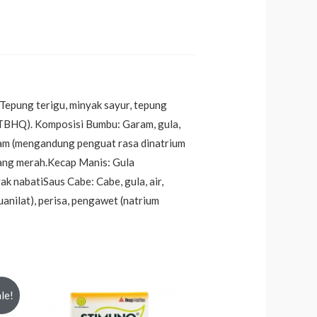
 Tepung terigu, minyak sayur, tepung
 (TBHQ). Komposisi Bumbu: Garam, gula,
yam (mengandung penguat rasa dinatrium
awang merah.Kecap Manis: Gula
k nabatiSaus Cabe: Cabe, gula, air,
anilat), perisa, pengawet (natrium
le!