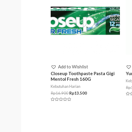
Add to Wishlist
Closeup Toothpaste Pasta Gigi
Yur
Mentol Fresh 160G
Keb
Kebutuhan Harian
Rp
Rp
16.900
Rp
13.500
Rat
0
Rated
out
0
of
out
5
of
5