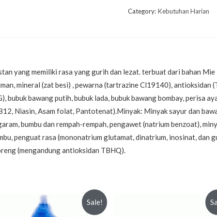
Category:
Kebutuhan Harian
an yang memiliki rasa yang gurih dan lezat. terbuat dari bahan Mie
man, mineral (zat besi) , pewarna (tartrazine Cl19140), antioksidan
, bubuk bawang putih, bubuk lada, bubuk bawang bombay, perisa a
6, B12, Niasin, Asam folat, Pantotenat).Minyak: Minyak sayur dan b
, garam, bumbu dan rempah-rempah, pengawet (natrium benzoat), minya
u, penguat rasa (mononatrium glutamat, dinatrium, inosinat, dan gu
Goreng (mengandung antioksidan TBHQ).
Sale!
Sa