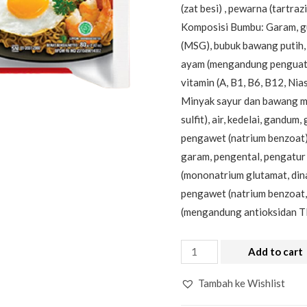
(zat besi) , pewarna (tartr
Komposisi Bumbu: Garam, g
(MSG), bubuk bawang putih,
ayam (mengandung penguat r
vitamin (A, B1, B6, B12, Nia
Minyak sayur dan bawang m
sulfit), air, kedelai, gandu
pengawet (natrium benzoat),
garam, pengental, pengatur
(mononatrium glutamat, dinat
pengawet (natrium benzoat,
(mengandung antioksidan 
Add to cart
Tambah ke Wishlist