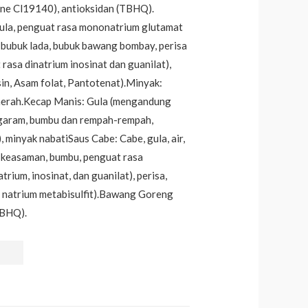
azine Cl19140), antioksidan (TBHQ).
ula, penguat rasa mononatrium glutamat
 bubuk lada, bubuk bawang bombay, perisa
asa dinatrium inosinat dan guanilat),
sin, Asam folat, Pantotenat).Minyak:
erah.Kecap Manis: Gula (mengandung
m, garam, bumbu dan rempah-rempah,
 minyak nabatiSaus Cabe: Cabe, gula, air,
 keasaman, bumbu, penguat rasa
rium, inosinat, dan guanilat), perisa,
 natrium metabisulfit).Bawang Goreng
TBHQ).