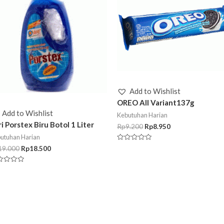
Add to Wishlist
OREO All Variant137g
Add to Wishlist
Kebutuhan Harian
i Porstex Biru Botol 1 Liter
Rp
9.200
Rp
8.950
utuhan Harian
Rated
19.000
Rp
18.500
0
out
of
ed
5