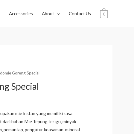
Accessories
About
Contact Us
0
ndomie Goreng Special
ng Special
upakan mie instan yang memiliki rasa
at dari bahan Mie Tepung terigu, minyak
am, pemantap, pengatur keasaman, mineral