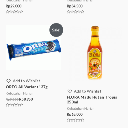
Kebutuhan Harian
Kebutuhan Harian
Rp
29.000
Rp
34.500
Rated
Rated
0
0
out
out
of
of
Sale!
5
5
Add to Wishlist
OREO All Variant137g
Add to Wishlist
Kebutuhan Harian
FLORA Madu Hutan Tropis
Rp
9.200
Rp
8.950
350ml
Kebutuhan Harian
Rated
0
Rp
65.000
out
of
5
Rated