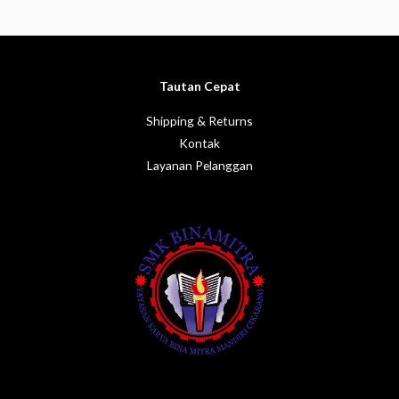
0
out
of
5
Tautan Cepat
Shipping & Returns
Kontak
Layanan Pelanggan