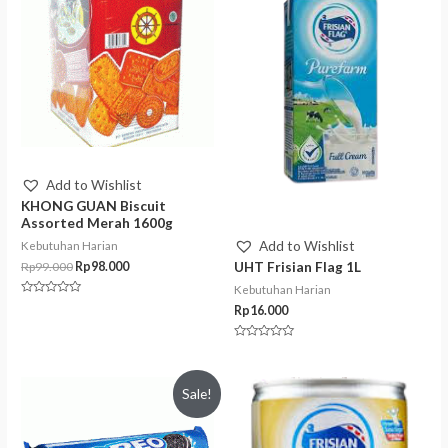
Add to Wishlist
KHONG GUAN Biscuit
Assorted Merah 1600g
Add to Wishlist
Kebutuhan Harian
UHT Frisian Flag 1L
Rp
99.000
Rp
98.000
Kebutuhan Harian
Rated
Rp
16.000
0
out
of
5
Rated
0
out
of
Sale!
5