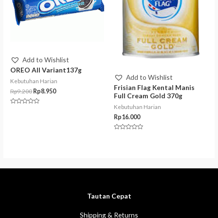
Add to Wishlist
OREO All Variant137g
Add to Wishlist
Kebutuhan Harian
Frisian Flag Kental Manis
Rp
9.200
Rp
8.950
Full Cream Gold 370g
Kebutuhan Harian
Rated
0
Rp
16.000
out
of
5
Rated
0
out
of
5
Tautan Cepat
Shipping & Returns