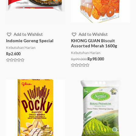
Add to Wishlist
Add to Wishlist
Indomie Goreng Special
KHONG GUAN Biscuit
Assorted Merah 1600g
Kebutuhan Harian
Kebutuhan Harian
Rp
2.600
Rp
99.000
Rp
98.000
Rated
0
Rated
out
0
of
out
5
of
5