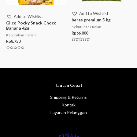
Add to Wishlist
Add to Wishlist
beras premium 5 kg
Glico Pocky Snack Choco
Kebutuhan Harian
Banana 42g
Rp
66.000
Kebutuhan Harian
Rp
8.750
Rated
0
out
Rated
of
0
5
out
of
5
Tautan Cepat
Shipping & Returns
Kontak
Layanan Pelanggan