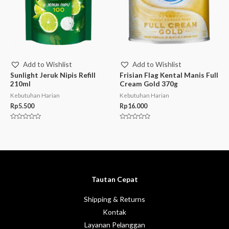
Add to Wishlist
Add to Wishlist
Sunlight Jeruk Nipis Refill
Frisian Flag Kental Manis Full
210ml
Cream Gold 370g
Kebutuhan Harian
Kebutuhan Harian
Rp
5.500
Rp
16.000
Rated
Rated
0
0
out
out
of
of
5
5
Tautan Cepat
Shipping & Returns
Kontak
Layanan Pelanggan