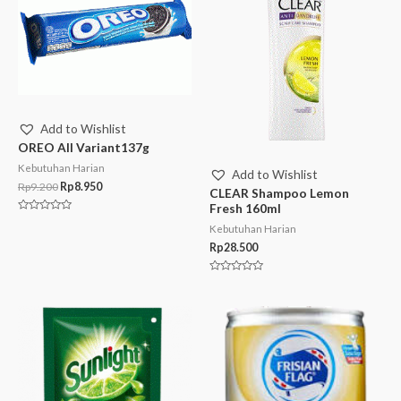
Add to Wishlist
OREO All Variant137g
Kebutuhan Harian
Add to Wishlist
Rp
9.200
Rp
8.950
CLEAR Shampoo Lemon
Fresh 160ml
Rated
Kebutuhan Harian
0
out
Rp
28.500
of
5
Rated
0
out
of
5