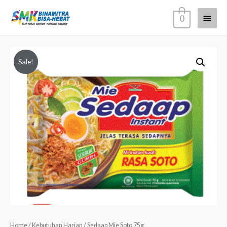
0
Sale!
Home
/
Kebutuhan Harian
/ Sedaap Mie Soto 75g